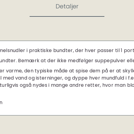
Detaljer
snudler i praktiske bundter, der hver passer til 1 port
undter. Bemærk at der ikke medfølger suppepulver ell
er varme, den typiske måde at spise dem på er at skyl
 med vand og isterninger, og dyppe hver mundfuld i f.ek
rligvis også nydes i mange andre retter, hvor man blot h
n