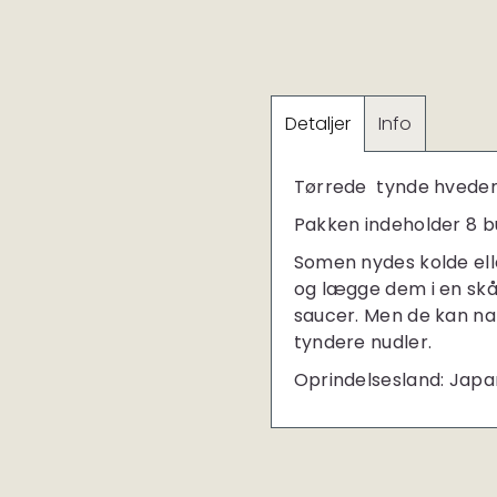
Detaljer
Info
Tørrede tynde hvedemel
Pakken indeholder 8 b
Somen nydes kolde ell
og lægge dem i en skål
saucer. Men de kan natu
tyndere nudler.
Oprindelsesland: Japa