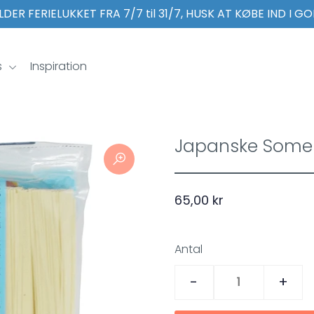
LDER FERIELUKKET FRA 7/7 til 31/7, HUSK AT KØBE IND I GO
s
Inspiration
Japanske Somen 
65,00 kr
Antal
-
+