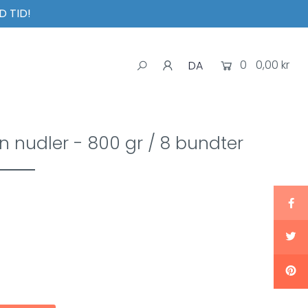
D TID!
0
0,00 kr
DA
nudler - 800 gr / 8 bundter