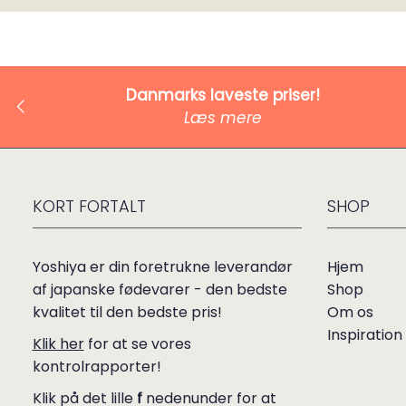
Danmarks laveste priser!
Læs mere
KORT FORTALT
SHOP
Yoshiya er din foretrukne leverandør
Hjem
af japanske fødevarer - den bedste
Shop
kvalitet til den bedste pris!
Om os
Inspiration
Klik her
for at se vores
kontrolrapporter!
Klik på det lille
f
nedenunder for at