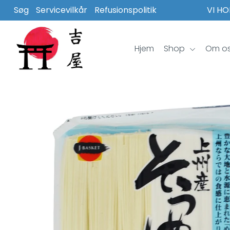
Søg
Servicevilkår
Refusionspolitik
VI HO
Hjem
Hjem
Shop
Om o
Shop
Om os
Inspiration
Log ind eller opret konto