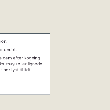
ion.
er andet.
le dem efter kogning
s. tsuyu eller lignede
ar lyst til lidt